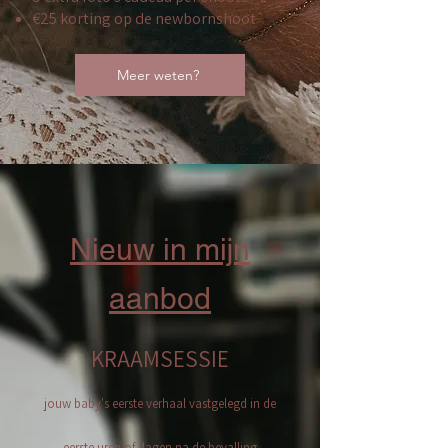
€25 korting op de newbornshoot
Meer weten?
Nieuw in mijn
aanbod
KRAAMSESSIE
jouw baby's eerste verhaal vastgelegd in de
eerste uren of dagen na de bevalling