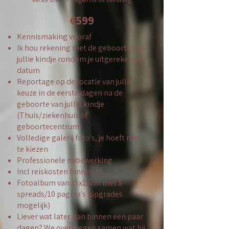
€599
Kennismaking vooraf
Ik hou rekening met de geboorte van
jullie kindje rondom je uitgerekende
datum
Reportage op de locatie van jullie
keuze in de eerste dagen na de
geboorte van jullie kindje
(Thuis/ziekenhuis of
geboortecentrum)
Volledige galerij foto's, je hoeft niet
te kiezen
Professionele nabewerking
Incl reiskosten binnen NL
Fotoalbum van 15x15cm met 5
spreads/10 pagina's (upgrades
mogelijk)
Liever wat later dan binnen een paar
dagen? We overleggen samen wat bij