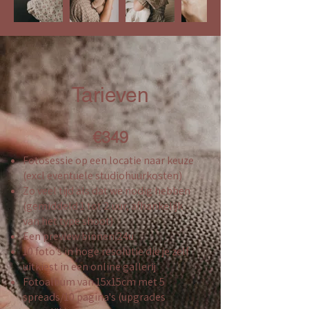
Tarieven
€349
Fotosessie op een locatie naar keuze
(excl eventuele studiohuurkosten)
Zo veel tijd als dat we nodig hebben
(gemiddeld 1 tot 2 uur, afhankelijk
van het type shoot)
Een preview binnen 24u
10 foto's in hoge resolutie die je zelf
uitkiest in een online gallerij
Fotoalbum van 15x15cm met 5
spreads/10 pagina's (upgrades