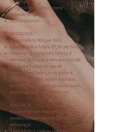
mogelijk)
Zorgvuldige professionele
nabewerking
Incl reiskosten
UPGRADES:
1-5 extra foto: €10 per foto
vanaf 6+ extra foto's: €7,50 per foto
Volledige gallerij (alle foto's): €
hiervoor ontvang je een persoonlijk
aanbod afhankelijk van de
hoeveelheid foto's in de gallerij.​
Album upgrades: Groter formaat,
luxe covermateriaal, personalisatie,
meer pagina's, bewaarbox etc
DUO PACK:
Wanneer je een zwangerschap- èn
newbornshoot tegelijk boekt
ontvang je:
5 extra foto’s cadeau per shoot