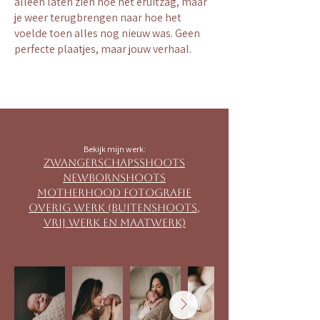
alleen laten zien hoe het eruitzag, maar
je weer terugbrengen naar hoe het
voelde toen alles nog nieuw was. Geen
perfecte plaatjes, maar jouw verhaal.
Bekijk mijn werk:
Zwangerschapsshoots
NewbornSHOOTS
MOTHERHOOD FOTOGRAFIE
Overig werk (BUITENSHOOTS,
VRIJ WERK EN MAATWERK)