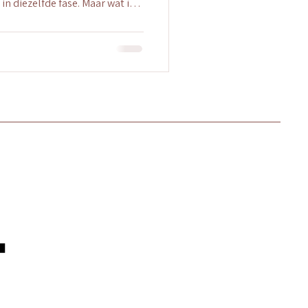
in diezelfde fase. Maar wat ìk
 ons af waarom dit ooit geen
is één van de meest bijzondere
leven. Voor veel ouders
ndere moment. Tegelijkertijd
roes voorbij, zeker voor de