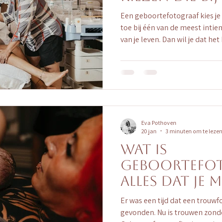
Een geboortefotograaf kies je
toe bij één van de meest int
van je leven. Dan wil je dat het
daar heel goed bewust van, da
spreekwoordelijk klik (uitera
vind je nou de fotograaf die ech
tips wordt kiezen een stuk makke
de geboortefotograaf Elke ge
eigen stijl. Som
Eva Pothoven
20 jan
3 minuten om te leze
Wat is
geboortefot
Alles dat je
Er was een tijd dat een trouw
gevonden. Nu is trouwen zonde