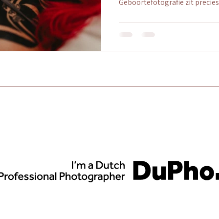
Geboortefotografie zit precies 
denk; over tien jaar vragen we
standaard was. Een bevalling 
gebeurtenissen in een mensen
misschien wel het meest bijzo
gaat een geboorte vaak in een 
moeder die volop