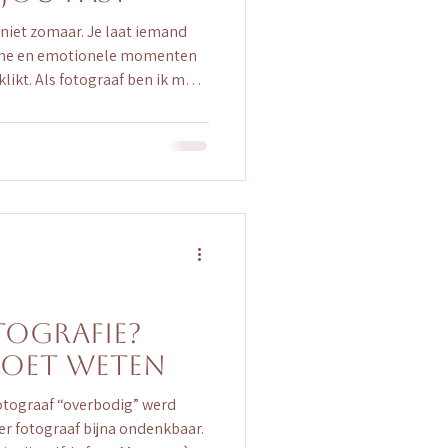
 niet zomaar. Je laat iemand
ieme en emotionele momenten
 klikt. Als fotograaf ben ik me
t het gaat om die
ard pun intended). Maar hoe
t bij jullie past? Met deze 7
lijker. 1. Kijk naar de stijl van
boortefotograaf heeft een
n
ografie?
 moet weten
fotograaf “overbodig” werd
r fotograaf bijna ondenkbaar.