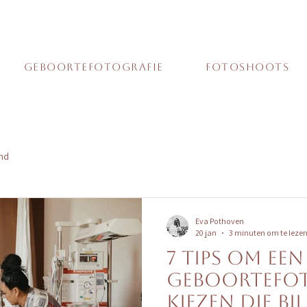
Geboortefotografie
Fotoshoots
and
Eva Pothoven
20 jan
3 minuten om te leze
7 tips om een
geboortefot
kiezen die bij